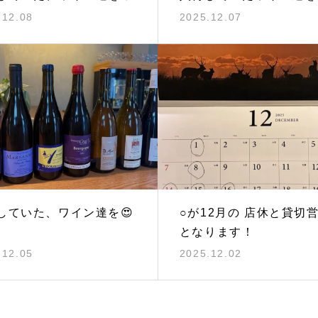
.12.08
2025.12.07
していた、ワイン達を😍
○が12月の 店休と貸切
となります！
.12.05
2025.12.02