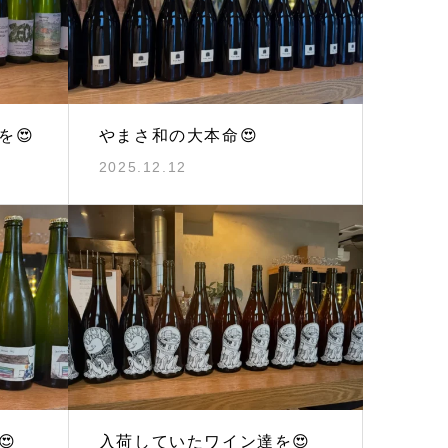
を😍
やまさ和の大本命😍
2025.12.12
😍
入荷していたワイン達を😍