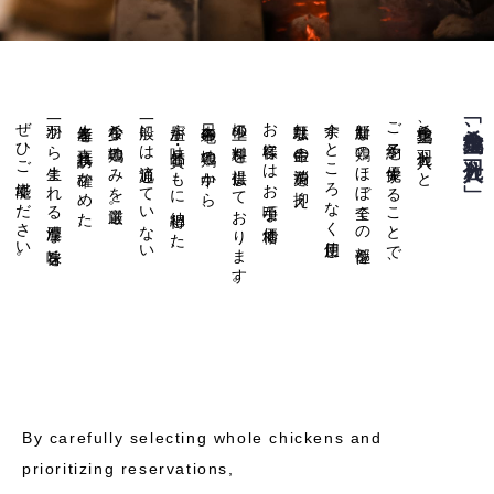
ぜひご堪能ください。
一羽から生まれる濃厚な旨味を
生産者を直接訪れ確かめた、
希少な地鶏のみを厳選。
一般には流通していない
店主が味・品質ともに納得した、
日本各地の地鶏の中から、
極上の料理を提供しております。
お客様にはお手頃な価格で
無駄な生命の消費を抑え、
余すところなく使用し、
新鮮な鶏のほぼ全ての部位を
ご予約を優先することで、
希少地鶏、一羽仕入れと
「希少地鶏、一羽仕入れ」
By carefully selecting whole chickens and
prioritizing reservations,